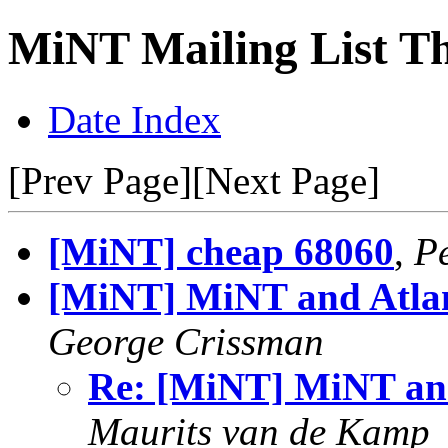
MiNT Mailing List Th
Date Index
[Prev Page][Next Page]
[MiNT] cheap 68060
,
Pe
[MiNT] MiNT and Atlan
George Crissman
Re: [MiNT] MiNT and
Maurits van de Kamp