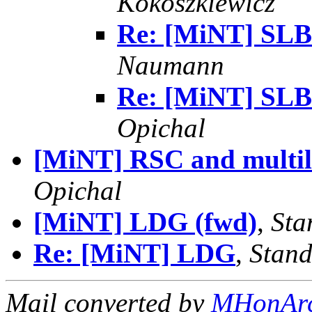
Kokoszkiewicz
Re: [MiNT] SLB 
Naumann
Re: [MiNT] SLB 
Opichal
[MiNT] RSC and multili
Opichal
[MiNT] LDG (fwd)
,
Sta
Re: [MiNT] LDG
,
Stand
Mail converted by
MHonAr